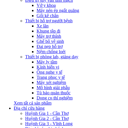
Điều trị suy van tĩnh mạch
Vớ y khoa
Máy nén ép ngắt quãng
Gối kê chân
Thiết bị hỗ trợ người bệnh
Xe lăn
Khung tập đi
Máy trợ thính
Ghế bô vệ sinh
Đai nẹp hỗ trợ
Nệm chống loét
Thiết bị phòng lab, giảng dạy
Máy ly tâm
Kính hiển vi
Ống nghe y tế
Trang phục y tế
Máy xét nghiệm
Mô hình giải phẫu
Tủ bảo quản thuốc
Dụng cụ thí nghiệm
Xem tất cả sản phẩm
Địa chỉ cửa hàng
Huỳnh Gia 1 - Cần Thơ
Huỳnh Gia 2 - Cần Thơ
Huỳnh Gia 3 - Vĩnh Long