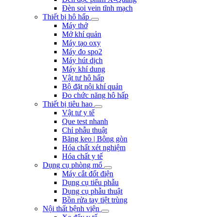
Đèn soi vein tĩnh mạch
Thiết bị hô hấp
Máy thở
Mở khí quản
Máy tạo oxy
Máy đo spo2
Máy hút dịch
Máy khí dung
Vật tư hô hấp
Bộ đặt nội khí quản
Đo chức năng hô hấp
Thiết bị tiêu hao
Vật tư y tế
Que test nhanh
Chỉ phẫu thuật
Băng keo | Bông gòn
Hóa chất xét nghiệm
Hóa chất y tế
Dụng cụ phòng mổ
Máy cắt đốt điện
Dụng cụ tiểu phẫu
Dụng cụ phẫu thuật
Bồn rửa tay tiệt trùng
Nội thất bệnh viện