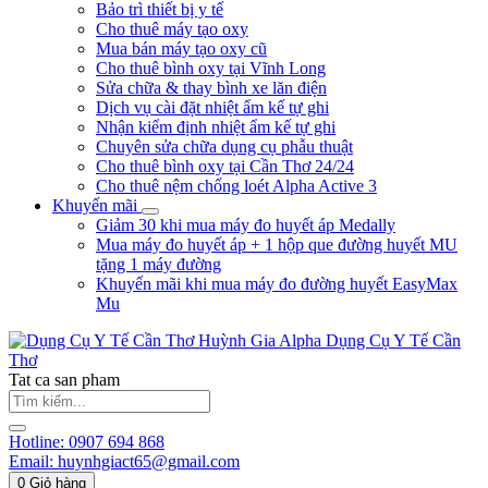
Bảo trì thiết bị y tế
Cho thuê máy tạo oxy
Mua bán máy tạo oxy cũ
Cho thuê bình oxy tại Vĩnh Long
Sửa chữa & thay bình xe lăn điện
Dịch vụ cài đặt nhiệt ẩm kế tự ghi
Nhận kiểm định nhiệt ẩm kế tự ghi
Chuyên sửa chữa dụng cụ phẫu thuật
Cho thuê bình oxy tại Cần Thơ 24/24
Cho thuê nệm chống loét Alpha Active 3
Khuyến mãi
Giảm 30 khi mua máy đo huyết áp Medally
Mua máy đo huyết áp + 1 hộp que đường huyết MU
tặng 1 máy đường
Khuyến mãi khi mua máy đo đường huyết EasyMax
Mu
Huỳnh Gia Alpha
Dụng Cụ Y Tế Cần
Thơ
Tat ca san pham
Hotline:
0907 694 868
Email:
huynhgiact65@gmail.com
0
Giỏ hàng