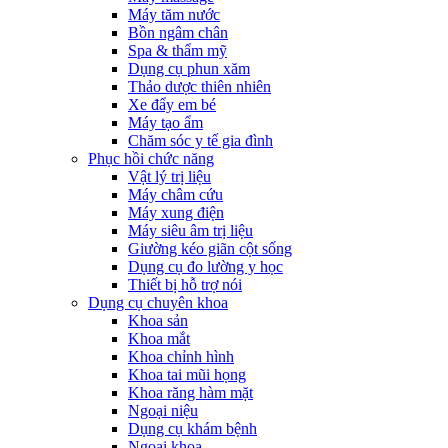
Máy tăm nước
Bồn ngâm chân
Spa & thẩm mỹ
Dụng cụ phun xăm
Thảo dược thiên nhiên
Xe đẩy em bé
Máy tạo ẩm
Chăm sóc y tế gia đình
Phục hồi chức năng
Vật lý trị liệu
Máy châm cứu
Máy xung điện
Máy siêu âm trị liệu
Giường kéo giãn cột sống
Dụng cụ đo lường y học
Thiết bị hỗ trợ nói
Dụng cụ chuyên khoa
Khoa sản
Khoa mắt
Khoa chỉnh hình
Khoa tai mũi họng
Khoa răng hàm mặt
Ngoại niệu
Dụng cụ khám bệnh
Ngoại khoa