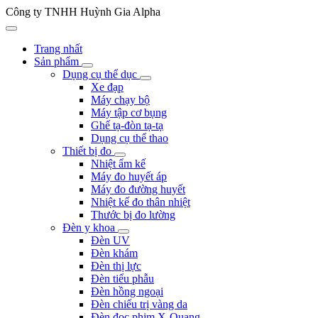
Công ty TNHH Huỳnh Gia Alpha
Trang nhất
Sản phẩm
Dụng cụ thể dục
Xe đạp
Máy chạy bộ
Máy tập cơ bụng
Ghế tạ-đòn tạ-tạ
Dụng cụ thể thao
Thiết bị đo
Nhiệt ẩm kế
Máy đo huyết áp
Máy đo đường huyết
Nhiệt kế đo thân nhiệt
Thước bị đo lường
Đèn y khoa
Đèn UV
Đèn khám
Đèn thị lực
Đèn tiểu phẫu
Đèn hồng ngoại
Đèn chiếu trị vàng da
Đèn đọc phim X-Quang