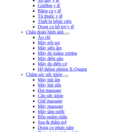
Xe đẩy y tế
Giường y tế
Băng ca y tế
Tủ thuốc y tế
Thiết bị bệnh viện
Dụng cụ hỗ trợ y tế
Chẩn đoán hình ảnh
Áo chì
Máy nội soi
Máy siêu âm
Máy đo loãng xương
Máy điện não
Máy đo điện cơ
Hệ thống phòng X-Quang
Chăm sóc sức khỏe
Máy hút ẩm
Máy hút sữa
Đai massage
Cân sức khỏe
Ghế massage
Máy massage
Máy tăm nước
Bồn ngâm chân
Spa & thẩm mỹ
Dụng cụ phun xăm