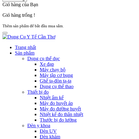
Giỏ hàng của Bạn
Giỏ hàng trống !
Thêm sản phẩm để bắt đầu mua sắm.
Trang nhất
Sản phẩm
Dụng cụ thể dục
Xe đạp
Máy chạy bộ
Máy tập cơ bụng
Ghế tạ-đòn tạ-tạ
Dụng cụ thể thao
Thiết bị đo
Nhiệt ẩm kế
Máy đo huyết áp
Máy đo đường huyết
Nhiệt kế đo thân nhiệt
Thước bị đo lường
Đèn y khoa
Đèn UV
Đèn khám