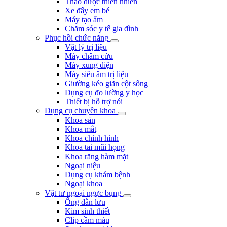
Thảo dược thiên nhiên
Xe đẩy em bé
Máy tạo ẩm
Chăm sóc y tế gia đình
Phục hồi chức năng
Vật lý trị liệu
Máy châm cứu
Máy xung điện
Máy siêu âm trị liệu
Giường kéo giãn cột sống
Dụng cụ đo lường y học
Thiết bị hỗ trợ nói
Dụng cụ chuyên khoa
Khoa sản
Khoa mắt
Khoa chỉnh hình
Khoa tai mũi họng
Khoa răng hàm mặt
Ngoại niệu
Dụng cụ khám bệnh
Ngoại khoa
Vật tư ngoại ngực bụng
Ống dẫn lưu
Kim sinh thiết
Clip cầm máu