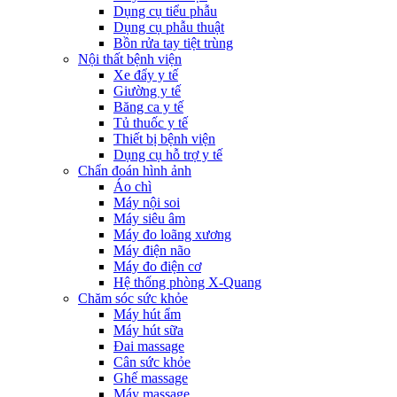
Dụng cụ tiểu phẫu
Dụng cụ phẫu thuật
Bồn rửa tay tiệt trùng
Nội thất bệnh viện
Xe đẩy y tế
Giường y tế
Băng ca y tế
Tủ thuốc y tế
Thiết bị bệnh viện
Dụng cụ hỗ trợ y tế
Chẩn đoán hình ảnh
Áo chì
Máy nội soi
Máy siêu âm
Máy đo loãng xương
Máy điện não
Máy đo điện cơ
Hệ thống phòng X-Quang
Chăm sóc sức khỏe
Máy hút ẩm
Máy hút sữa
Đai massage
Cân sức khỏe
Ghế massage
Máy massage