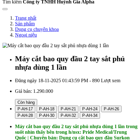
Tìm kiếm
Công ty TNHH Huỳnh Gia Alpha
Trang nhất
Sản phẩm
Dụng cụ chuyên khoa
Ngoại niệu
Máy cắt bao quy đầu 2 tay sắt phủ
nhựa dùng 1 lần
Đăng ngày 18-11-2025 01:43:59 PM - 890 Lượt xem
Giá bán:
1.290.000
Còn hàng
P-AH-17
P-AH-18
P-AH-21
P-AH-24
P-AH-26
P-AH-28
P-AH-30
P-AH-32
P-AH-34
Máy cắt bao quy đầu 2 tay sắt phủ nhựa dùng 1 lần trong
suốt nhìn thấy bên trong h/nsx: Pride Medical/Trung
Quốc | Chuyên bán: Dụng cụ cắt bao quy đầu Surkon