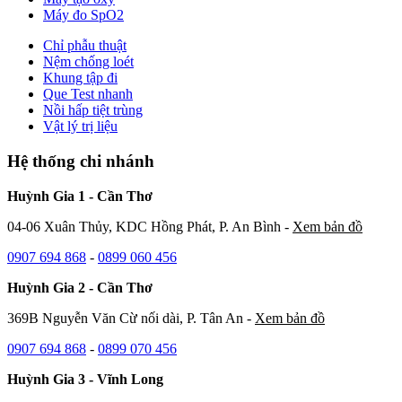
Máy đo SpO2
Chỉ phẫu thuật
Nệm chống loét
Khung tập đi
Que Test nhanh
Nồi hấp tiệt trùng
Vật lý trị liệu
Hệ thống chi nhánh
Huỳnh Gia 1 - Cần Thơ
04-06 Xuân Thủy, KDC Hồng Phát, P. An Bình -
Xem bản đồ
0907 694 868
-
0899 060 456
Huỳnh Gia 2 - Cần Thơ
369B Nguyễn Văn Cừ nối dài, P. Tân An -
Xem bản đồ
0907 694 868
-
0899 070 456
Huỳnh Gia 3 - Vĩnh Long