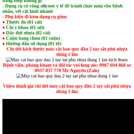
bằng thép không gỉ
- Dụng cụ có vòng silicone y tế để tránh chảy máu cho bệnh
nhân, vết cắt lành nhanh
- Phụ kiện đi kèm dụng cụ gồm:
♦
Thước đo (01 cái)
♦
Chỉ y khoa (01 sợi)
♦
Dây thít nhựa (02 cái)
♦
Cuộn bang chun (01 cuộn)
♦
Hướng dẫn sử dụng (01 tờ)
Chi tiết kích thước máy cắt bao quy đầu 2 tay sắt phủ nhựa
dùng 1 lần
Bệnh viện, phòng khám và đối tác vui lòng alo: 0907 694 868 or
0937 037 770 Mr Nguyên (Zalo)
Video đánh giá chi tiết máy cắt bao quy đầu 2 tay sắt phủ nhựa
dùng 1 lần