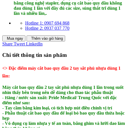
bằng công nghệ stapler, dụng cụ cắt bao quy đầu không
đau dùng 1 lần với đầy đủ các size, súng thắt trĩ dùng 1
lần và nhiều lần,.
Hotline 1: 0907 694 868
Hotline 2: 0937 037 770
Mua ngay
Thêm vào giỏ hàng
Share
Tweet
LinkedIn
Chi tiết thông tin sản phẩm
<> Đặc điểm máy cắt bao quy đầu 2 tay sắt phủ nhựa dùng 1
lần:
Máy cắt bao quy đầu 2 tay sắt phủ nhựa dùng 1 lần trong suốt
nhìn thấy bên trong nên dễ dàng cho thao tác phẫu thuật
ãng / nước sản xuất: Pride Medical/ Trung Quốc với đặc
- H
điểm như sau:
- Tay cầm bằng kim loại, có tích hợp nút điều chỉnh vị trí
- Phẫu thuật cắt bao quy đầu để loại bỏ bao quy đầu thừa hoặc
hẹp
- Vỏ dụng cụ làm nhựa y tế an toàn, băng ghim và lưỡi dao làm