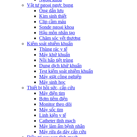
Vật tư ngoại ngực bụng
Ống dẫn lưu
Kim sinh thiết
Clip cầm máu
Sonde ngoại khoa
Hậu môn nhân tạo
Chăm sóc vết thương
Kiểm soát nhiễm khuẩn
Thùng rác y tế
Máy khử khuẩn
Nồi hấp tiệt trùng
Dung dịch khử khuẩn
Test kiểm soát nhiễm khuẩn
Máy giặt công nghiệp
Máy sinh học
Thiết bị hồi sức, cấp cứu
Máy điện tim
Bơm tiêm điện
Monitor theo dõi
Máy sốc tim
Linh kiện y tế
Catheter tĩnh mạch
Máy làm ấm bệnh nhân
Máy rửa dạ dày cấp cứu