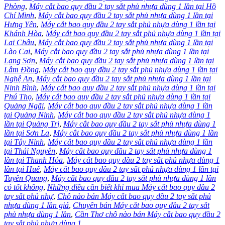
Phòng
,
Máy cắt bao quy đầu 2 tay sắt phủ nhựa dùng 1 lần tại Hồ
Chí Minh
,
Máy cắt bao quy đầu 2 tay sắt phủ nhựa dùng 1 lần tại
Hưng Yên
,
Máy cắt bao quy đầu 2 tay sắt phủ nhựa dùng 1 lần tại
Khánh Hòa
,
Máy cắt bao quy đầu 2 tay sắt phủ nhựa dùng 1 lần tại
Lai Châu
,
Máy cắt bao quy đầu 2 tay sắt phủ nhựa dùng 1 lần tại
Lào Cai
,
Máy cắt bao quy đầu 2 tay sắt phủ nhựa dùng 1 lần tại
Lạng Sơn
,
Máy cắt bao quy đầu 2 tay sắt phủ nhựa dùng 1 lần tại
Lâm Đồng
,
Máy cắt bao quy đầu 2 tay sắt phủ nhựa dùng 1 lần tại
Nghệ An
,
Máy cắt bao quy đầu 2 tay sắt phủ nhựa dùng 1 lần tại
Ninh Bình
,
Máy cắt bao quy đầu 2 tay sắt phủ nhựa dùng 1 lần tại
Phú Thọ
,
Máy cắt bao quy đầu 2 tay sắt phủ nhựa dùng 1 lần tại
Quảng Ngãi
,
Máy cắt bao quy đầu 2 tay sắt phủ nhựa dùng 1 lần
tại Quảng Ninh
,
Máy cắt bao quy đầu 2 tay sắt phủ nhựa dùng 1
lần tại Quảng Trị
,
Máy cắt bao quy đầu 2 tay sắt phủ nhựa dùng 1
lần tại Sơn La
,
Máy cắt bao quy đầu 2 tay sắt phủ nhựa dùng 1 lần
tại Tây Ninh
,
Máy cắt bao quy đầu 2 tay sắt phủ nhựa dùng 1 lần
tại Thái Nguyên
,
Máy cắt bao quy đầu 2 tay sắt phủ nhựa dùng 1
lần tại Thanh Hóa
,
Máy cắt bao quy đầu 2 tay sắt phủ nhựa dùng 1
lần tại Huế
,
Máy cắt bao quy đầu 2 tay sắt phủ nhựa dùng 1 lần tại
Tuyên Quang
,
Máy cắt bao quy đầu 2 tay sắt phủ nhựa dùng 1 lần
có tốt không
,
Những điều cần biết khi mua Máy cắt bao quy đầu 2
tay sắt phủ nhự
,
Chỗ nào bán Máy cắt bao quy đầu 2 tay sắt phủ
nhựa dùng 1 lần giá
,
Chuyên bán Máy cắt bao quy đầu 2 tay sắt
phủ nhựa dùng 1 lần
,
Cần Thơ chỗ nào bán Máy cắt bao quy đầu 2
tay sắt phủ nhựa dùng 1