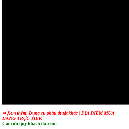
⇒ Xem thêm:
Dụng cụ phẫu thuật khác
|
ĐỊA ĐIỂM MUA
HÀNG TRỰC TIẾP.
Cám ơn quý khách đã xem!