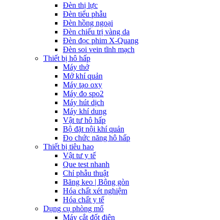
Đèn thị lực
Đèn tiểu phẫu
Đèn hồng ngoại
Đèn chiếu trị vàng da
Đèn đọc phim X-Quang
Đèn soi vein tĩnh mạch
Thiết bị hô hấp
Máy thở
Mở khí quản
Máy tạo oxy
Máy đo spo2
Máy hút dịch
Máy khí dung
Vật tư hô hấp
Bộ đặt nội khí quản
Đo chức năng hô hấp
Thiết bị tiêu hao
Vật tư y tế
Que test nhanh
Chỉ phẫu thuật
Băng keo | Bông gòn
Hóa chất xét nghiệm
Hóa chất y tế
Dụng cụ phòng mổ
Máy cắt đốt điện