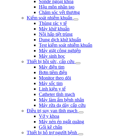
Sonde ngoại khoa
Hậu môn nhân tạo
Chăm sóc vết thương
Kiểm soát nhiễm khuẩn
Thùng rác y tế
Máy khử khuẩn
Nồi hấp tiệt trùng
Dung dịch khử khuẩn
Test kiểm soát nhiễm khuẩn
Máy giặt công nghiệp
Máy sinh học
Thiết bị hồi sức, cấp cứu
Máy điện tim
Bơm tiêm điện
Monitor theo dõi
Máy sốc tim
Linh kiện y tế
Catheter tĩnh mạch
Máy làm ấm bệnh nhân
Máy rửa dạ dày cấp cứu
Điều trị suy van tĩnh mạch
Vớ y khoa
Máy nén ép ngắt quãng
Gối kê chân
Thiết bị hỗ trợ người bệnh