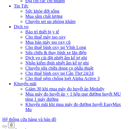
Địa chỉ các chi nhánh
Tin Tức
Sức khỏe đời sống
Mua sắm chất lượng
Chuyên set up phòng khám
Dịch vụ
Bảo trì thiết bị y tế
Cho thuê máy tạo oxy
Mua bán máy tạo oxy cũ
Cho thuê bình oxy tại Vĩnh Long
Sửa chữa & thay bình xe lăn điện
Dịch vụ cài đặt nhiệt ẩm kế tự ghi
Nhận kiểm định nhiệt ẩm kế tự ghi
Chuyên sửa chữa dụng cụ phẫu thuật
Cho thuê bình oxy tại Cần Thơ 24/24
Cho thuê nệm chống loét Alpha Active 3
Khuyến mãi
Giảm 30 khi mua máy đo huyết áp Medally
Mua máy đo huyết áp + 1 hộp que đường huyết MU
tặng 1 máy đường
Khuyến mãi khi mua máy đo đường huyết EasyMax
Mu
Hệ thống cửa hàng và bản đồ
0