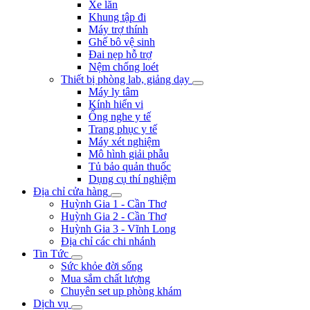
Xe lăn
Khung tập đi
Máy trợ thính
Ghế bô vệ sinh
Đai nẹp hỗ trợ
Nệm chống loét
Thiết bị phòng lab, giảng dạy
Máy ly tâm
Kính hiển vi
Ống nghe y tế
Trang phục y tế
Máy xét nghiệm
Mô hình giải phẫu
Tủ bảo quản thuốc
Dụng cụ thí nghiệm
Địa chỉ cửa hàng
Huỳnh Gia 1 - Cần Thơ
Huỳnh Gia 2 - Cần Thơ
Huỳnh Gia 3 - Vĩnh Long
Địa chỉ các chi nhánh
Tin Tức
Sức khỏe đời sống
Mua sắm chất lượng
Chuyên set up phòng khám
Dịch vụ