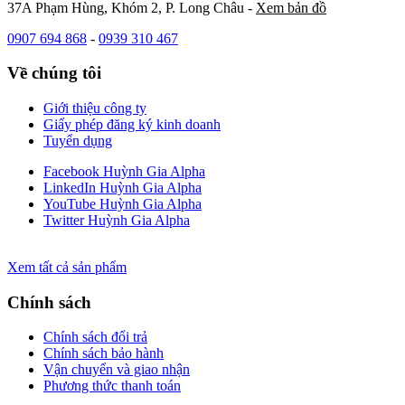
37A Phạm Hùng, Khóm 2, P. Long Châu -
Xem bản đồ
0907 694 868
-
0939 310 467
Về chúng tôi
Giới thiệu công ty
Giấy phép đăng ký kinh doanh
Tuyển dụng
Facebook Huỳnh Gia Alpha
LinkedIn Huỳnh Gia Alpha
YouTube Huỳnh Gia Alpha
Twitter Huỳnh Gia Alpha
Xem tất cả sản phẩm
Chính sách
Chính sách đổi trả
Chính sách bảo hành
Vận chuyển và giao nhận
Phương thức thanh toán