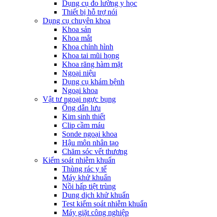
Dụng cụ đo lường y học
Thiết bị hỗ trợ nói
Dụng cụ chuyên khoa
Khoa sản
Khoa mắt
Khoa chỉnh hình
Khoa tai mũi họng
Khoa răng hàm mặt
Ngoại niệu
Dụng cụ khám bệnh
Ngoại khoa
Vật tư ngoại ngực bụng
Ống dẫn lưu
Kim sinh thiết
Clip cầm máu
Sonde ngoại khoa
Hậu môn nhân tạo
Chăm sóc vết thương
Kiểm soát nhiễm khuẩn
Thùng rác y tế
Máy khử khuẩn
Nồi hấp tiệt trùng
Dung dịch khử khuẩn
Test kiểm soát nhiễm khuẩn
Máy giặt công nghiệp