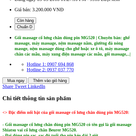
Giá bán:
3.200.000 VNĐ
Còn hàng
Chuẩn D
Gối massage cổ lưng chân dùng pin MG520 |
Chuyên bán: ghế
massage, máy massage, nệm massage nằm, giường đá nóng
massge, nệm massage dùng cho ghế hoặc xe ô tô, máy massage
chân các mẫu, máy xung điện massage các mẫu, gối massage,..|
Hotline 1: 0907 694 868
Hotline 2: 0937 037 770
Mua ngay
Thêm vào giỏ hàng
Share
Tweet
LinkedIn
Chi tiết thông tin sản phẩm
<> Đặc điểm nổi bật của gối massage cổ lưng chân dùng pin MG520:
- Gối massage cổ lưng chân dùng pin MG520 có tên gọi là gối massage
Shiatsu vai cổ lưng chân Beurer MG520.
- Đai dùng pin sạc, sạc đủ tuổi thọ pin kéo dài 2 giờ.