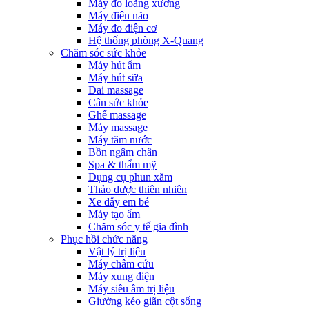
Máy đo loãng xương
Máy điện não
Máy đo điện cơ
Hệ thống phòng X-Quang
Chăm sóc sức khỏe
Máy hút ẩm
Máy hút sữa
Đai massage
Cân sức khỏe
Ghế massage
Máy massage
Máy tăm nước
Bồn ngâm chân
Spa & thẩm mỹ
Dụng cụ phun xăm
Thảo dược thiên nhiên
Xe đẩy em bé
Máy tạo ẩm
Chăm sóc y tế gia đình
Phục hồi chức năng
Vật lý trị liệu
Máy châm cứu
Máy xung điện
Máy siêu âm trị liệu
Giường kéo giãn cột sống