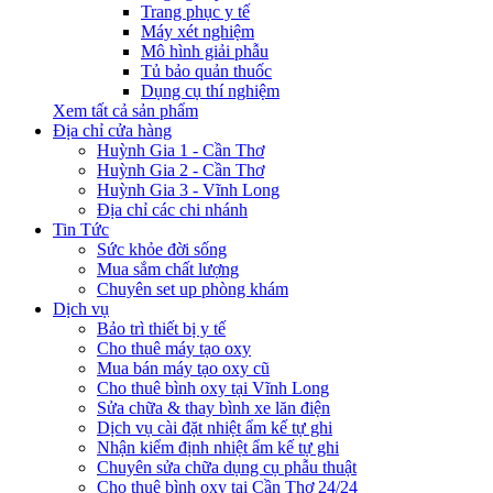
Trang phục y tế
Máy xét nghiệm
Mô hình giải phẫu
Tủ bảo quản thuốc
Dụng cụ thí nghiệm
Xem tất cả sản phẩm
Địa chỉ cửa hàng
Huỳnh Gia 1 - Cần Thơ
Huỳnh Gia 2 - Cần Thơ
Huỳnh Gia 3 - Vĩnh Long
Địa chỉ các chi nhánh
Tin Tức
Sức khỏe đời sống
Mua sắm chất lượng
Chuyên set up phòng khám
Dịch vụ
Bảo trì thiết bị y tế
Cho thuê máy tạo oxy
Mua bán máy tạo oxy cũ
Cho thuê bình oxy tại Vĩnh Long
Sửa chữa & thay bình xe lăn điện
Dịch vụ cài đặt nhiệt ẩm kế tự ghi
Nhận kiểm định nhiệt ẩm kế tự ghi
Chuyên sửa chữa dụng cụ phẫu thuật
Cho thuê bình oxy tại Cần Thơ 24/24