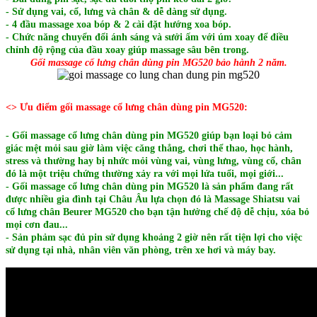
- Sử dụng vai, cổ, lưng và chân & dễ dàng sử dụng.
- 4 đầu massage xoa bóp & 2 cài đặt hướng xoa bóp.
- Chức năng chuyển đổi ánh sáng và sưởi ấm với
úm xoay để điều
chỉnh độ rộng của đầu xoay giúp massage sâu bên trong.
Gối massage cổ lưng chân dùng pin MG520 bảo hành 2 năm.
<> Ưu điểm gối massage cổ lưng chân dùng pin MG520:
- Gối massage cổ lưng chân dùng pin MG520 giúp b
ạn loại bỏ cảm
giác mệt mỏi sau giờ làm việc căng thẳng, chơi thể thao, học hành,
stress và thường hay bị nhức mỏi vùng vai, vùng lưng, vùng cổ, chân
đó là một triệu chứng thường xảy ra với mọi lứa tuổi, mọi giới...
-
Gối massage cổ lưng chân dùng pin MG520 là s
ản phẩm đang rất
được nhiều gia đình tại Châu Âu lựa chọn đó là Massage Shiatsu vai
cổ lưng chân Beurer MG520 cho bạn tận hưởng chế độ dễ chịu, xóa bỏ
mọi cơn đau...
- Sản phảm sạc đủ pin sử dụng khoảng 2 giờ nên rất tiện lợi cho việc
sử dụng tại nhà, nhân viên văn phòng, trên xe hơi và máy bay.