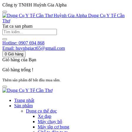
Công ty TNHH Huỳnh Gia Alpha
Huỳnh Gia Alpha
Dụng Cụ Y Tế Cần
Thơ
Tat ca san pham
Hotline:
0907 694 868
Email:
huynhgiact65@gmail.com
0
Giỏ hàng
Giỏ hàng của Bạn
Giỏ hàng trống !
Thêm sản phẩm để bắt đầu mua sắm.
Trang nhất
Sản phẩm
Dụng cụ thể dục
Xe đạp
Máy chạy bộ
Máy tập cơ bụng