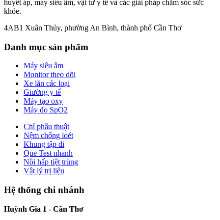
huyết áp, máy siêu âm, vật tư y tế và các giải pháp chăm sóc sức
khỏe.
4AB1 Xuân Thủy, phường An Bình, thành phố Cần Thơ
Danh mục sản phẩm
Máy siêu âm
Monitor theo dõi
Xe lăn các loại
Giường y tế
Máy tạo oxy
Máy đo SpO2
Chỉ phẫu thuật
Nệm chống loét
Khung tập đi
Que Test nhanh
Nồi hấp tiệt trùng
Vật lý trị liệu
Hệ thống chi nhánh
Huỳnh Gia 1 - Cần Thơ