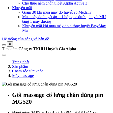
Cho thuê nệm chống loét Alpha Active 3
Khuyến mãi
Giảm 30 khi mua máy đo huyết áp Medally
Mua máy đo huyết áp + 1 hộp que đường huyết MU
tặng 1 máy đường
Khuyến mãi khi mua máy đo đường huyết EasyMax
Mu
Hệ thống cửa hàng và bản đồ
0
Tìm kiếm
Công ty TNHH Huỳnh Gia Alpha
Trang nhất
Sản phẩm
Chăm sóc sức khỏe
Máy massage
Gối massage cổ lưng chân dùng pin
MG520
Đăng ngày 03-05-2018 01:27:10 PM - 9518 Lượt xem