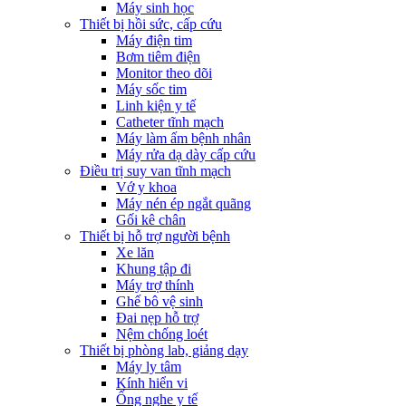
Máy sinh học
Thiết bị hồi sức, cấp cứu
Máy điện tim
Bơm tiêm điện
Monitor theo dõi
Máy sốc tim
Linh kiện y tế
Catheter tĩnh mạch
Máy làm ấm bệnh nhân
Máy rửa dạ dày cấp cứu
Điều trị suy van tĩnh mạch
Vớ y khoa
Máy nén ép ngắt quãng
Gối kê chân
Thiết bị hỗ trợ người bệnh
Xe lăn
Khung tập đi
Máy trợ thính
Ghế bô vệ sinh
Đai nẹp hỗ trợ
Nệm chống loét
Thiết bị phòng lab, giảng dạy
Máy ly tâm
Kính hiển vi
Ống nghe y tế