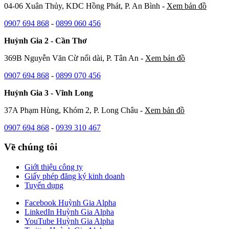
04-06 Xuân Thủy, KDC Hồng Phát, P. An Bình -
Xem bản đồ
0907 694 868
-
0899 060 456
Huỳnh Gia 2 - Cần Thơ
369B Nguyễn Văn Cừ nối dài, P. Tân An -
Xem bản đồ
0907 694 868
-
0899 070 456
Huỳnh Gia 3 - Vĩnh Long
37A Phạm Hùng, Khóm 2, P. Long Châu -
Xem bản đồ
0907 694 868
-
0939 310 467
Về chúng tôi
Giới thiệu công ty
Giấy phép đăng ký kinh doanh
Tuyển dụng
Facebook Huỳnh Gia Alpha
LinkedIn Huỳnh Gia Alpha
YouTube Huỳnh Gia Alpha