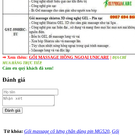
⇒
Xem thêm:
GỐI MASSAGE HỒNG NGOẠI UNICARE
|
ĐỊA CHỈ
MUA HÀNG TRỰC TIẾP.
Cám ơn quý khách đã xem!
Đánh giá
Từ khóa:
Gối massage cổ lưng chân dùng pin MG520
,
Gối