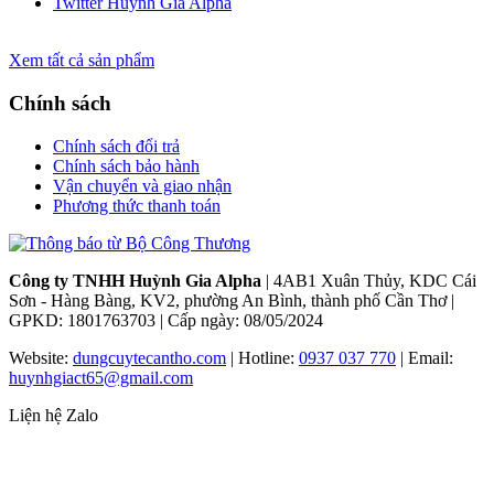
Twitter Huỳnh Gia Alpha
Xem tất cả sản phẩm
Chính sách
Chính sách đổi trả
Chính sách bảo hành
Vận chuyển và giao nhận
Phương thức thanh toán
Công ty TNHH Huỳnh Gia Alpha
| 4AB1 Xuân Thủy, KDC Cái
Sơn - Hàng Bàng, KV2, phường An Bình, thành phố Cần Thơ |
GPKD: 1801763703 | Cấp ngày: 08/05/2024
Website:
dungcuytecantho.com
| Hotline:
0937 037 770
| Email:
huynhgiact65@gmail.com
Liện hệ Zalo