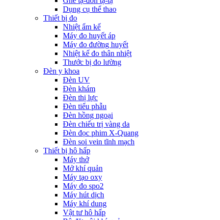
Ghế tạ-đòn tạ-tạ
Dụng cụ thể thao
Thiết bị đo
Nhiệt ẩm kế
Máy đo huyết áp
Máy đo đường huyết
Nhiệt kế đo thân nhiệt
Thước bị đo lường
Đèn y khoa
Đèn UV
Đèn khám
Đèn thị lực
Đèn tiểu phẫu
Đèn hồng ngoại
Đèn chiếu trị vàng da
Đèn đọc phim X-Quang
Đèn soi vein tĩnh mạch
Thiết bị hô hấp
Máy thở
Mở khí quản
Máy tạo oxy
Máy đo spo2
Máy hút dịch
Máy khí dung
Vật tư hô hấp