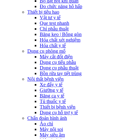
Bộ đặt nội khí quản
Đo chức năng hô hấp
Thiết bị tiêu hao
Vật tư y tế
Que test nhanh
Chỉ phẫu thuật
Băng keo | Bông gòn
Hóa chất xét nghiệm
Hóa chất y tế
Dụng cụ phòng mổ
Máy cắt đốt điện
Dụng cụ tiểu phẫu
Dụng cụ phẫu thuật
Bồn rửa tay tiệt trùng
Nội thất bệnh viện
Xe đẩy y tế
Giường y tế
Băng ca y tế
Tủ thuốc y tế
Thiết bị bệnh viện
Dụng cụ hỗ trợ y tế
Chẩn đoán hình ảnh
Áo chì
Máy nội soi
Máy siêu âm