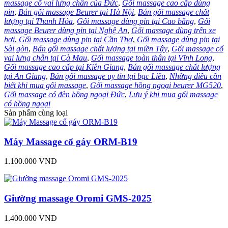
massage cổ vai lưng chân của Đức
,
Gối massage cao cấp dùng
pin
,
Bán gối massage Beurer tại Hà Nội
,
Bán gối massage chất
lượng tại Thanh Hóa
,
Gối massage dùng pin tại Cao bằng
,
Gối
massage Beurer dùng pin tại Nghệ An
,
Gối massage dùng trên xe
hơi
,
Gối massage dùng pin tại Cần Thơ
,
Gối massage dùng pin tại
Sài gòn
,
Bán gối massage chất lượng tại miền Tây
,
Gối massage cổ
vai lưng chân tại Cà Mau
,
Gối massage toàn thân tại Vĩnh Long
,
Gối massage cao cấp tại Kiên Giang
,
Bán gối massage chất lượng
tại An Giang
,
Bán gối massage uy tín tại bạc Liêu
,
Những điều cần
biết khi mua gối massage
,
Gối massage hồng ngoại beurer MG520
,
Gối massage có đèn hồng ngoại Đức
,
Lưu ý khi mua gối massage
có hồng ngoại
Sản phẩm cùng loại
Máy Massage cổ gáy ORM-B19
1.100.000 VNĐ
Giường massage Oromi GMS-2025
1.400.000 VNĐ