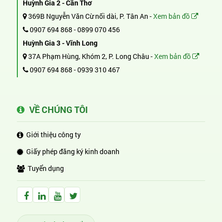
Huỳnh Gia 2 - Cần Thơ
369B Nguyễn Văn Cừ nối dài, P. Tân An -
Xem bản đồ
0907 694 868
-
0899 070 456
Huỳnh Gia 3 - Vĩnh Long
37A Phạm Hùng, Khóm 2, P. Long Châu -
Xem bản đồ
0907 694 868
-
0939 310 467
VỀ CHÚNG TÔI
Giới thiệu công ty
Giấy phép đăng ký kinh doanh
Tuyển dụng
Facebook Huỳnh Gia Alpha
LinkedIn Huỳnh Gia Alpha
YouTube Huỳnh Gia Alpha
Twitter Huỳnh Gia Alpha