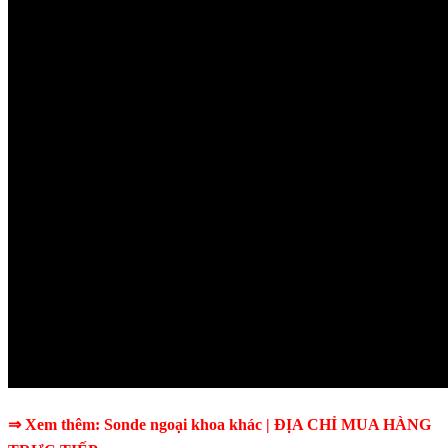
⇒ Xem thêm:
Sonde ngoại khoa
khác
| ĐỊA CHỈ MUA HÀNG