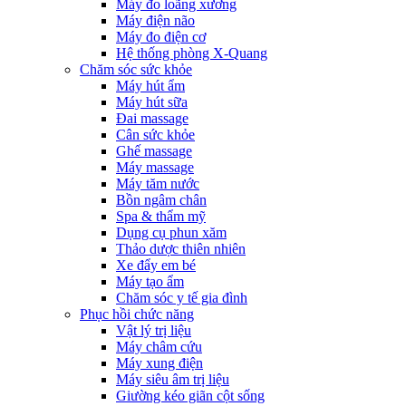
Máy đo loãng xương
Máy điện não
Máy đo điện cơ
Hệ thống phòng X-Quang
Chăm sóc sức khỏe
Máy hút ẩm
Máy hút sữa
Đai massage
Cân sức khỏe
Ghế massage
Máy massage
Máy tăm nước
Bồn ngâm chân
Spa & thẩm mỹ
Dụng cụ phun xăm
Thảo dược thiên nhiên
Xe đẩy em bé
Máy tạo ẩm
Chăm sóc y tế gia đình
Phục hồi chức năng
Vật lý trị liệu
Máy châm cứu
Máy xung điện
Máy siêu âm trị liệu
Giường kéo giãn cột sống