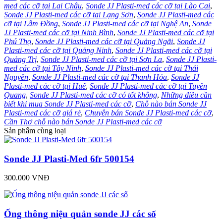
med các cỡ tại Lai Châu
,
Sonde JJ Plasti-med các cỡ tại Lào Cai
,
Sonde JJ Plasti-med các cỡ tại Lạng Sơn
,
Sonde JJ Plasti-med các
cỡ tại Lâm Đồng
,
Sonde JJ Plasti-med các cỡ tại Nghệ An
,
Sonde
JJ Plasti-med các cỡ tại Ninh Bình
,
Sonde JJ Plasti-med các cỡ tại
Phú Thọ
,
Sonde JJ Plasti-med các cỡ tại Quảng Ngãi
,
Sonde JJ
Plasti-med các cỡ tại Quảng Ninh
,
Sonde JJ Plasti-med các cỡ tại
Quảng Trị
,
Sonde JJ Plasti-med các cỡ tại Sơn La
,
Sonde JJ Plasti-
med các cỡ tại Tây Ninh
,
Sonde JJ Plasti-med các cỡ tại Thái
Nguyên
,
Sonde JJ Plasti-med các cỡ tại Thanh Hóa
,
Sonde JJ
Plasti-med các cỡ tại Huế
,
Sonde JJ Plasti-med các cỡ tại Tuyên
Quang
,
Sonde JJ Plasti-med các cỡ có tốt không
,
Những điều cần
biết khi mua Sonde JJ Plasti-med các cỡ
,
Chỗ nào bán Sonde JJ
Plasti-med các cỡ giá rẻ
,
Chuyên bán Sonde JJ Plasti-med các cỡ
,
Cần Thơ chỗ nào bán Sonde JJ Plasti-med các cỡ
Sản phẩm cùng loại
Sonde JJ Plasti-Med 6fr 500154
300.000 VNĐ
Ống thông niệu quản sonde JJ các số