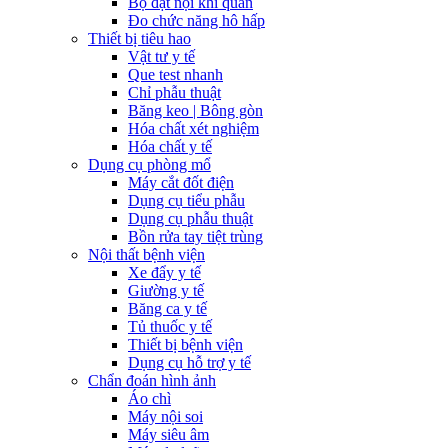
Bộ đặt nội khí quản
Đo chức năng hô hấp
Thiết bị tiêu hao
Vật tư y tế
Que test nhanh
Chỉ phẫu thuật
Băng keo | Bông gòn
Hóa chất xét nghiệm
Hóa chất y tế
Dụng cụ phòng mổ
Máy cắt đốt điện
Dụng cụ tiểu phẫu
Dụng cụ phẫu thuật
Bồn rửa tay tiệt trùng
Nội thất bệnh viện
Xe đẩy y tế
Giường y tế
Băng ca y tế
Tủ thuốc y tế
Thiết bị bệnh viện
Dụng cụ hỗ trợ y tế
Chẩn đoán hình ảnh
Áo chì
Máy nội soi
Máy siêu âm