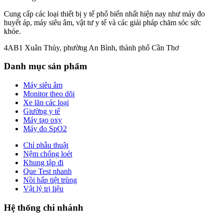
Cung cấp các loại thiết bị y tế phổ biến nhất hiện nay như máy đo
huyết áp, máy siêu âm, vật tư y tế và các giải pháp chăm sóc sức
khỏe.
4AB1 Xuân Thủy, phường An Bình, thành phố Cần Thơ
Danh mục sản phẩm
Máy siêu âm
Monitor theo dõi
Xe lăn các loại
Giường y tế
Máy tạo oxy
Máy đo SpO2
Chỉ phẫu thuật
Nệm chống loét
Khung tập đi
Que Test nhanh
Nồi hấp tiệt trùng
Vật lý trị liệu
Hệ thống chi nhánh