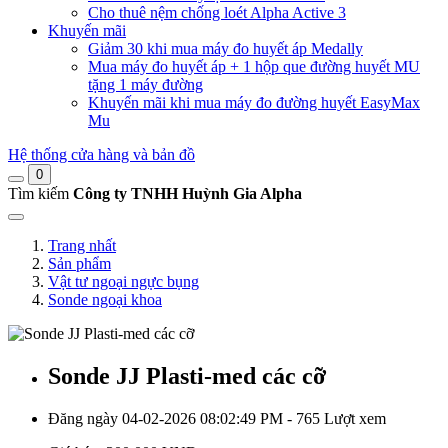
Cho thuê nệm chống loét Alpha Active 3
Khuyến mãi
Giảm 30 khi mua máy đo huyết áp Medally
Mua máy đo huyết áp + 1 hộp que đường huyết MU
tặng 1 máy đường
Khuyến mãi khi mua máy đo đường huyết EasyMax
Mu
Hệ thống cửa hàng và bản đồ
0
Tìm kiếm
Công ty TNHH Huỳnh Gia Alpha
Trang nhất
Sản phẩm
Vật tư ngoại ngực bụng
Sonde ngoại khoa
Sonde JJ Plasti-med các cỡ
Đăng ngày 04-02-2026 08:02:49 PM - 765 Lượt xem