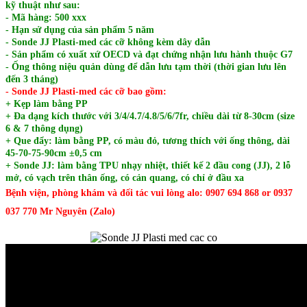
kỹ thuật như sau:
- Mã hàng: 500 xxx
- Hạn sử dụng của sản phẩm 5 năm
- Sonde JJ Plasti-med các cỡ không kèm dây dẫn
- Sản phẩm có xuất xứ OECD và đạt chứng nhận lưu hành thuộc G7
- Ống thông niệu quản dùng để dẫn lưu tạm thời (thời gian lưu lên
đến 3 tháng)
- Sonde JJ Plasti-med các cỡ bao gồm:
+ Kẹp làm bằng PP
+ Đa dạng kích thước với 3/4/4.7/4.8/5/6/7fr, chiều dài từ 8-30cm (size
6 & 7 thông dụng)
+ Que đẩy: làm bằng PP, có màu đỏ, tương thích với ống thông, dài
45-70-75-90cm ±0,5 cm
+ Sonde JJ: làm bằng TPU nhạy nhiệt, thiết kế 2 đầu cong (JJ), 2 lỗ
mở, có vạch trên thân ống, có cản quang, có chỉ ở đầu xa
Bệnh viện, phòng khám và đối tác vui lòng alo: 0907 694 868 or 0937
037 770 Mr Nguyên (Zalo)