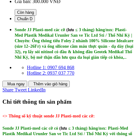
Giá bán:
300.000 VNĐ
Còn hàng
Chuẩn D
Sonde JJ Plasti-med các cỡ
(lưu
≤ 3
tháng)
hãng/nsx: Plasti-
Med Plastik Medikal Urunler San ve Tic Ltd Sti / Thổ Nhĩ Kỳ |
Chuyên: Ống thông tiểu Foley 2 nhánh 100% Silicone Idealcare
(size 12–26Fr) và ống silicone cầm máu thực quản - dạ dày (loại
32), rọ lấy sỏi nitinol có đầu & không đầu Geotek Medikal Thổ
Nhĩ Kỳ, bộ mở thận dẫn lưu qua da loại gián tiếp có khóa,..
Hotline 1: 0907 694 868
Hotline 2: 0937 037 770
Mua ngay
Thêm vào giỏ hàng
Share
Tweet
LinkedIn
Chi tiết thông tin sản phẩm
<> Thông số kỹ thuật sonde JJ Plasti-med các cỡ:
Sonde JJ Plasti-med các cỡ có
(lưu
≤ 3
tháng)
hãng/nsx: Plasti-Med
Plastik Medikal Urunler San ve Tic Ltd Sti / Thổ Nhĩ Kỳ với thông số