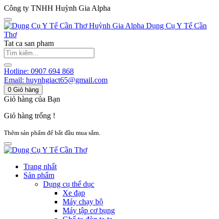
Công ty TNHH Huỳnh Gia Alpha
Huỳnh Gia Alpha
Dụng Cụ Y Tế Cần
Thơ
Tat ca san pham
Hotline:
0907 694 868
Email:
huynhgiact65@gmail.com
0
Giỏ hàng
Giỏ hàng của Bạn
Giỏ hàng trống !
Thêm sản phẩm để bắt đầu mua sắm.
Trang nhất
Sản phẩm
Dụng cụ thể dục
Xe đạp
Máy chạy bộ
Máy tập cơ bụng