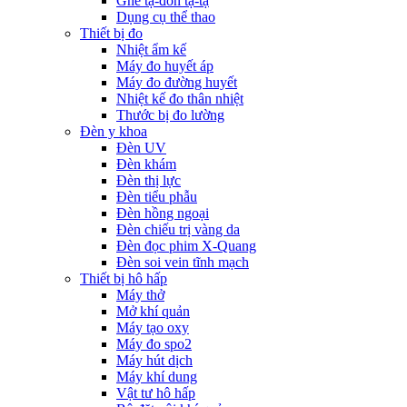
Ghế tạ-đòn tạ-tạ
Dụng cụ thể thao
Thiết bị đo
Nhiệt ẩm kế
Máy đo huyết áp
Máy đo đường huyết
Nhiệt kế đo thân nhiệt
Thước bị đo lường
Đèn y khoa
Đèn UV
Đèn khám
Đèn thị lực
Đèn tiểu phẫu
Đèn hồng ngoại
Đèn chiếu trị vàng da
Đèn đọc phim X-Quang
Đèn soi vein tĩnh mạch
Thiết bị hô hấp
Máy thở
Mở khí quản
Máy tạo oxy
Máy đo spo2
Máy hút dịch
Máy khí dung
Vật tư hô hấp