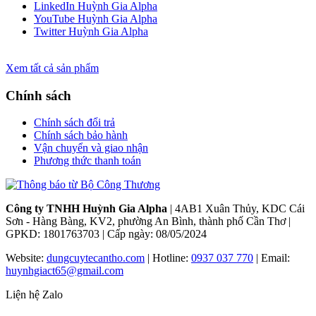
LinkedIn Huỳnh Gia Alpha
YouTube Huỳnh Gia Alpha
Twitter Huỳnh Gia Alpha
Xem tất cả sản phẩm
Chính sách
Chính sách đổi trả
Chính sách bảo hành
Vận chuyển và giao nhận
Phương thức thanh toán
Công ty TNHH Huỳnh Gia Alpha
| 4AB1 Xuân Thủy, KDC Cái
Sơn - Hàng Bàng, KV2, phường An Bình, thành phố Cần Thơ |
GPKD: 1801763703 | Cấp ngày: 08/05/2024
Website:
dungcuytecantho.com
| Hotline:
0937 037 770
| Email:
huynhgiact65@gmail.com
Liện hệ Zalo