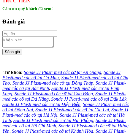
TRỰC TIẾP.
Cám ơn quý khách đã xem!
Đánh giá
Từ khóa:
Sonde JJ Plasti-med các cỡ tại An Giang
,
Sonde JJ
Plasti-med các cỡ tại Cà Mau
,
Sonde JJ Plasti-med các cỡ tại Cần
Thơ
,
Sonde JJ Plasti-med các cỡ tại Đồng Tháp
,
Sonde JJ Plasti-
med các cỡ tại Bắc Ninh
,
Sonde JJ Plasti-med các cỡ tại Vĩnh
Long
,
Sonde JJ Plasti-med các cỡ tại Cao Bằng
,
Sonde JJ Plasti-
med các cỡ tại Đà Nẵng
,
Sonde JJ Plasti-med các cỡ tại Đắk Lắk
,
Sonde JJ Plasti-med các cỡ tại Điện Biên
,
Sonde JJ Plasti-med các
cỡ tại Đồng Nai
,
Sonde JJ Plasti-med các cỡ tại Gia Lai
,
Sonde JJ
Plasti-med các cỡ tại Hà Nội
,
Sonde JJ Plasti-med các cỡ tại Hà
Tĩnh
,
Sonde JJ Plasti-med các cỡ tại Hải Phòng
,
Sonde JJ Plasti-
med các cỡ tại Hồ Chí Minh
,
Sonde JJ Plasti-med các cỡ tại Hưng
Yên
,
Sonde JJ Plasti-med các cỡ tại Khánh Hòa
,
Sonde JJ Plasti-