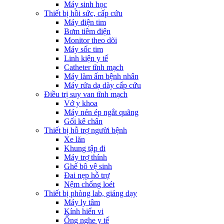
Máy sinh học
Thiết bị hồi sức, cấp cứu
Máy điện tim
Bơm tiêm điện
Monitor theo dõi
Máy sốc tim
Linh kiện y tế
Catheter tĩnh mạch
Máy làm ấm bệnh nhân
Máy rửa dạ dày cấp cứu
Điều trị suy van tĩnh mạch
Vớ y khoa
Máy nén ép ngắt quãng
Gối kê chân
Thiết bị hỗ trợ người bệnh
Xe lăn
Khung tập đi
Máy trợ thính
Ghế bô vệ sinh
Đai nẹp hỗ trợ
Nệm chống loét
Thiết bị phòng lab, giảng dạy
Máy ly tâm
Kính hiển vi
Ống nghe y tế