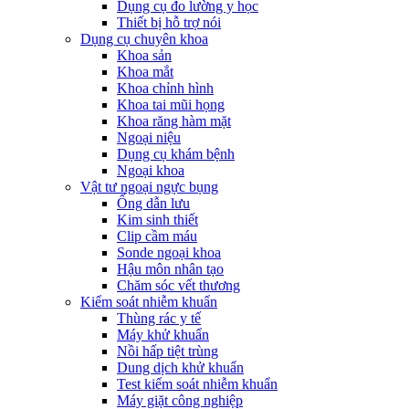
Dụng cụ đo lường y học
Thiết bị hỗ trợ nói
Dụng cụ chuyên khoa
Khoa sản
Khoa mắt
Khoa chỉnh hình
Khoa tai mũi họng
Khoa răng hàm mặt
Ngoại niệu
Dụng cụ khám bệnh
Ngoại khoa
Vật tư ngoại ngực bụng
Ống dẫn lưu
Kim sinh thiết
Clip cầm máu
Sonde ngoại khoa
Hậu môn nhân tạo
Chăm sóc vết thương
Kiểm soát nhiễm khuẩn
Thùng rác y tế
Máy khử khuẩn
Nồi hấp tiệt trùng
Dung dịch khử khuẩn
Test kiểm soát nhiễm khuẩn
Máy giặt công nghiệp