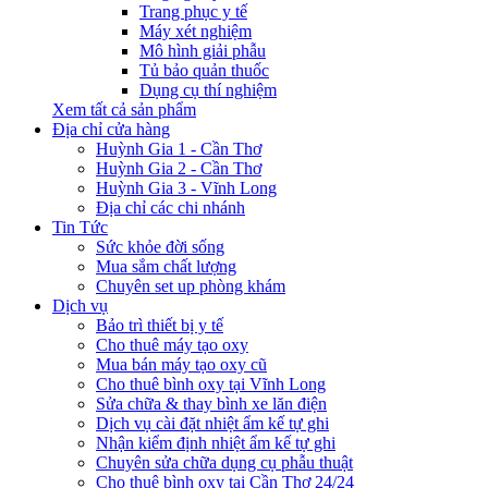
Trang phục y tế
Máy xét nghiệm
Mô hình giải phẫu
Tủ bảo quản thuốc
Dụng cụ thí nghiệm
Xem tất cả sản phẩm
Địa chỉ cửa hàng
Huỳnh Gia 1 - Cần Thơ
Huỳnh Gia 2 - Cần Thơ
Huỳnh Gia 3 - Vĩnh Long
Địa chỉ các chi nhánh
Tin Tức
Sức khỏe đời sống
Mua sắm chất lượng
Chuyên set up phòng khám
Dịch vụ
Bảo trì thiết bị y tế
Cho thuê máy tạo oxy
Mua bán máy tạo oxy cũ
Cho thuê bình oxy tại Vĩnh Long
Sửa chữa & thay bình xe lăn điện
Dịch vụ cài đặt nhiệt ẩm kế tự ghi
Nhận kiểm định nhiệt ẩm kế tự ghi
Chuyên sửa chữa dụng cụ phẫu thuật
Cho thuê bình oxy tại Cần Thơ 24/24