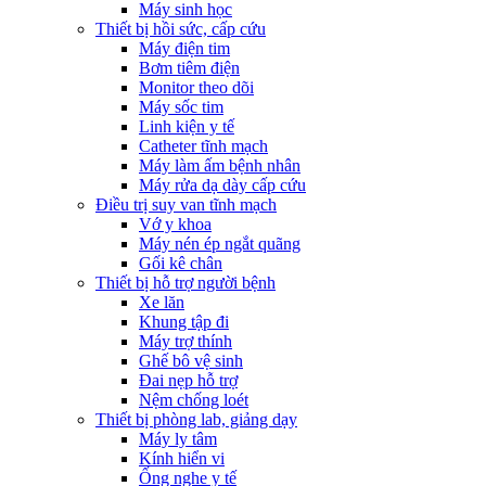
Máy sinh học
Thiết bị hồi sức, cấp cứu
Máy điện tim
Bơm tiêm điện
Monitor theo dõi
Máy sốc tim
Linh kiện y tế
Catheter tĩnh mạch
Máy làm ấm bệnh nhân
Máy rửa dạ dày cấp cứu
Điều trị suy van tĩnh mạch
Vớ y khoa
Máy nén ép ngắt quãng
Gối kê chân
Thiết bị hỗ trợ người bệnh
Xe lăn
Khung tập đi
Máy trợ thính
Ghế bô vệ sinh
Đai nẹp hỗ trợ
Nệm chống loét
Thiết bị phòng lab, giảng dạy
Máy ly tâm
Kính hiển vi
Ống nghe y tế