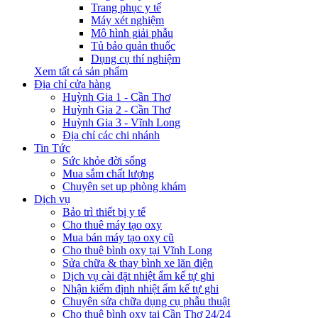
Trang phục y tế
Máy xét nghiệm
Mô hình giải phẫu
Tủ bảo quản thuốc
Dụng cụ thí nghiệm
Xem tất cả sản phẩm
Địa chỉ cửa hàng
Huỳnh Gia 1 - Cần Thơ
Huỳnh Gia 2 - Cần Thơ
Huỳnh Gia 3 - Vĩnh Long
Địa chỉ các chi nhánh
Tin Tức
Sức khỏe đời sống
Mua sắm chất lượng
Chuyên set up phòng khám
Dịch vụ
Bảo trì thiết bị y tế
Cho thuê máy tạo oxy
Mua bán máy tạo oxy cũ
Cho thuê bình oxy tại Vĩnh Long
Sửa chữa & thay bình xe lăn điện
Dịch vụ cài đặt nhiệt ẩm kế tự ghi
Nhận kiểm định nhiệt ẩm kế tự ghi
Chuyên sửa chữa dụng cụ phẫu thuật
Cho thuê bình oxy tại Cần Thơ 24/24