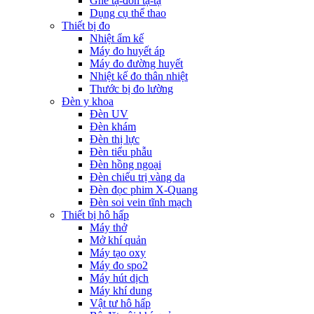
Ghế tạ-đòn tạ-tạ
Dụng cụ thể thao
Thiết bị đo
Nhiệt ẩm kế
Máy đo huyết áp
Máy đo đường huyết
Nhiệt kế đo thân nhiệt
Thước bị đo lường
Đèn y khoa
Đèn UV
Đèn khám
Đèn thị lực
Đèn tiểu phẫu
Đèn hồng ngoại
Đèn chiếu trị vàng da
Đèn đọc phim X-Quang
Đèn soi vein tĩnh mạch
Thiết bị hô hấp
Máy thở
Mở khí quản
Máy tạo oxy
Máy đo spo2
Máy hút dịch
Máy khí dung
Vật tư hô hấp