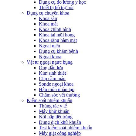
Dụng cụ đo lường y học
Thiết bị hỗ trợ nói
Dụng cụ chuyên khoa
Khoa sản
Khoa mắt
Khoa chỉnh hình
Khoa tai mũi họng
Khoa răng hàm mặt
Ngoại niệu
Dụng cụ khám bệnh
Ngoại khoa
Vật tư ngoại ngực bụng
Ống dẫn lưu
Kim sinh thiết
Clip cầm máu
Sonde ngoại khoa
Hậu môn nhân tạo
Chăm sóc vết thương
Kiểm soát nhiễm khuẩn
Thùng rác y tế
Máy khử khuẩn
Nồi hấp tiệt trùng
Dung dịch khử khuẩn
Test kiểm soát nhiễm khuẩn
Máy giặt công nghiệp