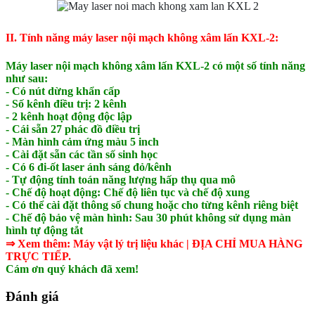
II. Tính năng máy laser nội mạch không xâm lấn KXL-2:
Máy laser nội mạch không xâm lấn KXL-2 có một số tính năng
như sau:
- Có nút dừng khẩn cấp
- Số kênh điều trị: 2 kênh
- 2 kênh hoạt động độc lập
- Cái sẵn 27 phác đồ điều trị
- Màn hình cảm ứng màu 5 inch
- Cài đặt sẵn các tần số sinh học
- Có 6 đi-ốt laser ánh sáng đỏ/kênh
- Tự động tính toán năng lượng hấp thụ qua mô
- Chế độ hoạt động: Chế độ liên tục và chế độ xung
- Có thể cài đặt thông số chung hoặc cho từng kênh riêng biệt
- Chế độ bảo vệ màn hình: Sau 30 phút không sử dụng màn
hình tự động tắt
⇒ Xem thêm:
Máy
vật lý trị liệu
khác
| ĐỊA CHỈ MUA HÀNG
TRỰC TIẾP.
Cám ơn quý khách đã xem!
Đánh giá