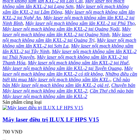
mạch không xâm lấn KXL-2 tại Lào Cai
,
Máy laser nội mạch
không xâm lấn KXL-2 tại Lạng Sơn
,
Máy laser nội mạch không
xâm lấn KXL-2 tại Lâm Đồng
,
Máy laser nội mạch không xâm lấn
KXL-2 tại Nghệ An
,
Máy laser nội mạch không xâm lấn KXL-2 tại
Ninh Bình
,
Máy laser nội mạch không xâm lấn KXL-2 tại Phú Thọ
,
Máy laser nội mạch không xâm lấn KXL-2 tại Quảng Ngãi
,
Máy
laser nội mạch không xâm lấn KXL-2 tại Quảng Ninh
,
Máy laser
nội mạch không xâm lấn KXL-2 tại Quảng Trị
,
Máy laser nội mạch
không xâm lấn KXL-2 tại Sơn La
,
Máy laser nội mạch không xâm
lấn KXL-2 tại Tây Ninh
,
Máy laser nội mạch không xâm lấn KXL-2
tại Thái Nguyên
,
Máy laser nội mạch không xâm lấn KXL-2 tại
Thanh Hóa
,
Máy laser nội mạch không xâm lấn KXL-2 tại Huế
,
Máy laser nội mạch không xâm lấn KXL-2 tại Tuyên Quang
,
Máy
laser nội mạch không xâm lấn KXL-2 có tốt không
,
Những điều cần
biết khi mua Máy laser nội mạch không xâm lấn KXL-
,
Chỗ nào
bán Máy laser nội mạch không xâm lấn KXL-2 giá rẻ
,
Chuyên bán
Máy laser nội mạch không xâm lấn KXL-2
,
Cần Thơ chỗ nào bán
Máy laser nội mạch không xâm lấn KXL-2
Sản phẩm cùng loại
Máy laser điều trị ILUX LF HPS V15
700 VNĐ