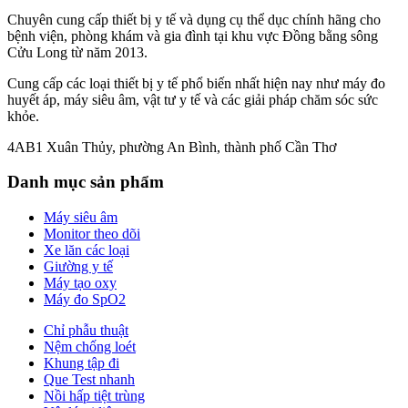
Chuyên cung cấp thiết bị y tế và dụng cụ thể dục chính hãng cho
bệnh viện, phòng khám và gia đình tại khu vực Đồng bằng sông
Cửu Long từ năm 2013.
Cung cấp các loại thiết bị y tế phổ biến nhất hiện nay như máy đo
huyết áp, máy siêu âm, vật tư y tế và các giải pháp chăm sóc sức
khỏe.
4AB1 Xuân Thủy, phường An Bình, thành phố Cần Thơ
Danh mục sản phẩm
Máy siêu âm
Monitor theo dõi
Xe lăn các loại
Giường y tế
Máy tạo oxy
Máy đo SpO2
Chỉ phẫu thuật
Nệm chống loét
Khung tập đi
Que Test nhanh
Nồi hấp tiệt trùng