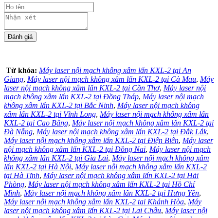
Từ khóa:
Máy laser nội mạch không xâm lấn KXL-2 tại An
Giang
,
Máy laser nội mạch không xâm lấn KXL-2 tại Cà Mau
,
Máy
laser nội mạch không xâm lấn KXL-2 tại Cần Thơ
,
Máy laser nội
mạch không xâm lấn KXL-2 tại Đồng Tháp
,
Máy laser nội mạch
không xâm lấn KXL-2 tại Bắc Ninh
,
Máy laser nội mạch không
xâm lấn KXL-2 tại Vĩnh Long
,
Máy laser nội mạch không xâm lấn
KXL-2 tại Cao Bằng
,
Máy laser nội mạch không xâm lấn KXL-2 tại
Đà Nẵng
,
Máy laser nội mạch không xâm lấn KXL-2 tại Đắk Lắk
,
Máy laser nội mạch không xâm lấn KXL-2 tại Điện Biên
,
Máy laser
nội mạch không xâm lấn KXL-2 tại Đồng Nai
,
Máy laser nội mạch
không xâm lấn KXL-2 tại Gia Lai
,
Máy laser nội mạch không xâm
lấn KXL-2 tại Hà Nội
,
Máy laser nội mạch không xâm lấn KXL-2
tại Hà Tĩnh
,
Máy laser nội mạch không xâm lấn KXL-2 tại Hải
Phòng
,
Máy laser nội mạch không xâm lấn KXL-2 tại Hồ Chí
Minh
,
Máy laser nội mạch không xâm lấn KXL-2 tại Hưng Yên
,
Máy laser nội mạch không xâm lấn KXL-2 tại Khánh Hòa
,
Máy
laser nội mạch không xâm lấn KXL-2 tại Lai Châu
,
Máy laser nội