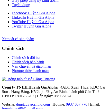
Giấy phép đăng ký kinh doanh
Tuyển dụng
Facebook Huỳnh Gia Alpha
LinkedIn Huỳnh Gia Alpha
YouTube Huỳnh Gia Alpha
Twitter Huỳnh Gia Alpha
Xem tất cả sản phẩm
Chính sách
Chính sách đổi trả
Chính sách bảo hành
Vận chuyển và giao nhận
Phương thức thanh toán
Công ty TNHH Huỳnh Gia Alpha
| 4AB1 Xuân Thủy, KDC Cái
Sơn - Hàng Bàng, KV2, phường An Bình, thành phố Cần Thơ |
GPKD: 1801763703 | Cấp ngày: 08/05/2024
Website:
dungcuytecantho.com
| Hotline:
0937 037 770
| Email:
huynhgiact65@gmail.com