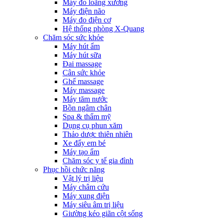
Máy đo loãng xương
Máy điện não
Máy đo điện cơ
Hệ thống phòng X-Quang
Chăm sóc sức khỏe
Máy hút ẩm
Máy hút sữa
Đai massage
Cân sức khỏe
Ghế massage
Máy massage
Máy tăm nước
Bồn ngâm chân
Spa & thẩm mỹ
Dụng cụ phun xăm
Thảo dược thiên nhiên
Xe đẩy em bé
Máy tạo ẩm
Chăm sóc y tế gia đình
Phục hồi chức năng
Vật lý trị liệu
Máy châm cứu
Máy xung điện
Máy siêu âm trị liệu
Giường kéo giãn cột sống