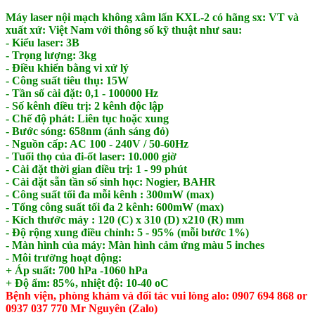
Máy laser nội mạch không xâm lấn KXL-2 có hãng sx: VT và
xuất xứ: Việt Nam với thông số kỹ thuật như sau:
- Kiểu laser: 3B
- Trọng lượng: 3kg
- Điều khiển bằng vi xử lý
- Công suất tiêu thụ: 15W
- Tần số cài đặt: 0,1 - 100000 Hz
​- Số kênh điều trị: 2 kênh độc lập
- Chế độ phát: Liên tục hoặc xung
- Bước sóng: 658nm (ánh sáng đỏ)
- Nguồn cấp: AC 100 - 240V / 50-60Hz
​- Tuổi thọ của đi-ốt laser: 10.000 giờ
- Cài đặt thời gian điều trị: 1 - 99 phút
​- Cài đặt sẵn tần số sinh học: Nogier, BAHR
- Công suất tối đa mỗi kênh : 300mW (max)
- Tổng công suất tối đa 2 kênh: 600mW (max)
- Kích thước máy : 120 (C) x 310 (D) x210 (R) mm
- Độ rộng xung điều chỉnh: 5 - 95% (mỗi bước 1%)
- Màn hình của máy: Màn hình cảm ứng màu 5 inches
- Môi trường hoạt động:
+ Áp suất: 700 hPa -1060 hPa
+ Độ ẩm: 85%, nhiệt độ: 10-40 oC
Bệnh viện, phòng khám và đối tác vui lòng alo: 0907 694 868 or
0937 037 770 Mr Nguyên (Zalo)