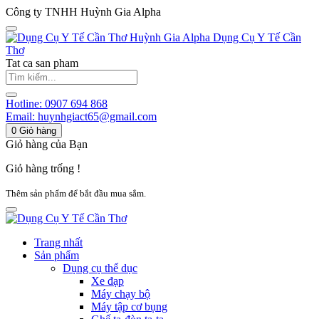
Công ty TNHH Huỳnh Gia Alpha
Huỳnh Gia Alpha
Dụng Cụ Y Tế Cần
Thơ
Tat ca san pham
Hotline:
0907 694 868
Email:
huynhgiact65@gmail.com
0
Giỏ hàng
Giỏ hàng của Bạn
Giỏ hàng trống !
Thêm sản phẩm để bắt đầu mua sắm.
Trang nhất
Sản phẩm
Dụng cụ thể dục
Xe đạp
Máy chạy bộ
Máy tập cơ bụng