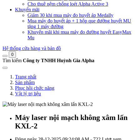
Cho thuê nệm chống loét Alpha Active 3
Khuyến mãi
Giảm 30 khi mua máy đo huyết áp Medally
Mua máy đo huyết áp + 1 hộp que đường huyết MU
tặng 1 máy đường
Khuyến mãi khi mua máy đo đường huyết EasyMax
Mu
Hệ thống cửa hàng và bản đồ
0
Tìm kiếm
Công ty TNHH Huỳnh Gia Alpha
Trang nhất
Sản phẩm
Phục hồi chức năng
Vật lý trị liệu
Máy laser nội mạch không xâm lấn
KXL-2
Đăng ngày 28-12-2025 09:24:08 AM - 722 Lượt xem