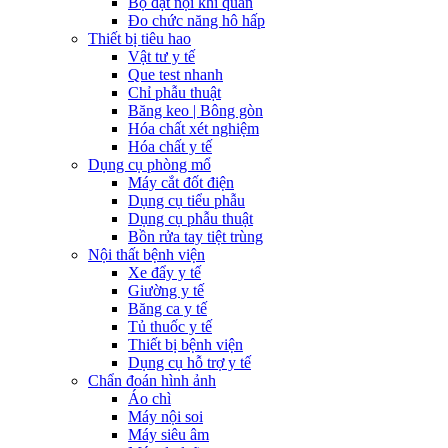
Bộ đặt nội khí quản
Đo chức năng hô hấp
Thiết bị tiêu hao
Vật tư y tế
Que test nhanh
Chỉ phẫu thuật
Băng keo | Bông gòn
Hóa chất xét nghiệm
Hóa chất y tế
Dụng cụ phòng mổ
Máy cắt đốt điện
Dụng cụ tiểu phẫu
Dụng cụ phẫu thuật
Bồn rửa tay tiệt trùng
Nội thất bệnh viện
Xe đẩy y tế
Giường y tế
Băng ca y tế
Tủ thuốc y tế
Thiết bị bệnh viện
Dụng cụ hỗ trợ y tế
Chẩn đoán hình ảnh
Áo chì
Máy nội soi
Máy siêu âm