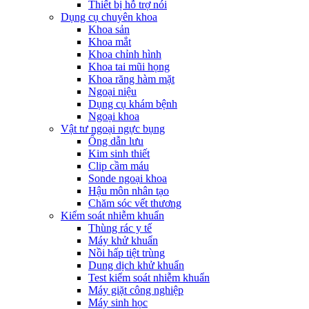
Thiết bị hỗ trợ nói
Dụng cụ chuyên khoa
Khoa sản
Khoa mắt
Khoa chỉnh hình
Khoa tai mũi họng
Khoa răng hàm mặt
Ngoại niệu
Dụng cụ khám bệnh
Ngoại khoa
Vật tư ngoại ngực bụng
Ống dẫn lưu
Kim sinh thiết
Clip cầm máu
Sonde ngoại khoa
Hậu môn nhân tạo
Chăm sóc vết thương
Kiểm soát nhiễm khuẩn
Thùng rác y tế
Máy khử khuẩn
Nồi hấp tiệt trùng
Dung dịch khử khuẩn
Test kiểm soát nhiễm khuẩn
Máy giặt công nghiệp
Máy sinh học