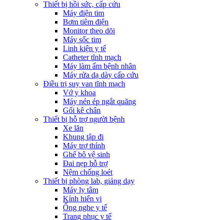
Thiết bị hồi sức, cấp cứu
Máy điện tim
Bơm tiêm điện
Monitor theo dõi
Máy sốc tim
Linh kiện y tế
Catheter tĩnh mạch
Máy làm ấm bệnh nhân
Máy rửa dạ dày cấp cứu
Điều trị suy van tĩnh mạch
Vớ y khoa
Máy nén ép ngắt quãng
Gối kê chân
Thiết bị hỗ trợ người bệnh
Xe lăn
Khung tập đi
Máy trợ thính
Ghế bô vệ sinh
Đai nẹp hỗ trợ
Nệm chống loét
Thiết bị phòng lab, giảng dạy
Máy ly tâm
Kính hiển vi
Ống nghe y tế
Trang phục y tế