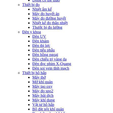
Dụng cụ thể thao
Thiết bị đo
Nhiệt ẩm kế
Máy đo huyết áp
Máy đo đường huyết
Nhiệt kế đo thân nhiệt
Thước bị đo lường
Đèn y khoa
Đèn UV
Đèn khám
Đèn thị lực
Đèn tiểu phẫu
Đèn hồng ngoại
Đèn chiếu trị vàng da
Đèn đọc phim X-Quang
Đèn soi vein tĩnh mạch
Thiết bị hô hấp
Máy thở
Mở khí quản
Máy tạo oxy
Máy đo spo2
Máy hút dịch
Máy khí dung
Vật tư hô hấp
Bộ đặt nội khí quản