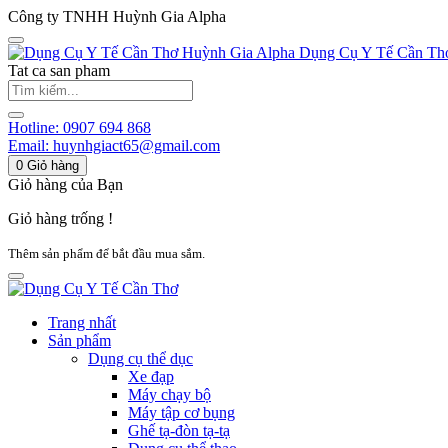
Công ty TNHH Huỳnh Gia Alpha
Huỳnh Gia Alpha
Dụng Cụ Y Tế Cần Th
Tat ca san pham
Hotline:
0907 694 868
Email:
huynhgiact65@gmail.com
0
Giỏ hàng
Giỏ hàng của Bạn
Giỏ hàng trống !
Thêm sản phẩm để bắt đầu mua sắm.
Trang nhất
Sản phẩm
Dụng cụ thể dục
Xe đạp
Máy chạy bộ
Máy tập cơ bụng
Ghế tạ-đòn tạ-tạ