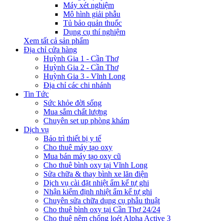
Máy xét nghiệm
Mô hình giải phẫu
Tủ bảo quản thuốc
Dụng cụ thí nghiệm
Xem tất cả sản phẩm
Địa chỉ cửa hàng
Huỳnh Gia 1 - Cần Thơ
Huỳnh Gia 2 - Cần Thơ
Huỳnh Gia 3 - Vĩnh Long
Địa chỉ các chi nhánh
Tin Tức
Sức khỏe đời sống
Mua sắm chất lượng
Chuyên set up phòng khám
Dịch vụ
Bảo trì thiết bị y tế
Cho thuê máy tạo oxy
Mua bán máy tạo oxy cũ
Cho thuê bình oxy tại Vĩnh Long
Sửa chữa & thay bình xe lăn điện
Dịch vụ cài đặt nhiệt ẩm kế tự ghi
Nhận kiểm định nhiệt ẩm kế tự ghi
Chuyên sửa chữa dụng cụ phẫu thuật
Cho thuê bình oxy tại Cần Thơ 24/24
Cho thuê nệm chống loét Alpha Active 3