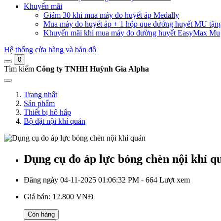
Khuyến mãi
Giảm 30 khi mua máy đo huyết áp Medally
Mua máy đo huyết áp + 1 hộp que đường huyết MU tặn
Khuyến mãi khi mua máy đo đường huyết EasyMax Mu
Hệ thống cửa hàng và bản đồ
0
Tìm kiếm
Công ty TNHH Huỳnh Gia Alpha
Trang nhất
Sản phẩm
Thiết bị hô hấp
Bộ đặt nội khí quản
Dụng cụ đo áp lực bóng chèn nội khí q
Đăng ngày 04-11-2025 01:06:32 PM - 664 Lượt xem
Giá bán:
12.800 VNĐ
Còn hàng