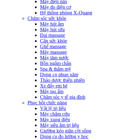
Máy điện não
Máy đo điện cơ
Hệ thống phòng X-Quang
Chăm sóc sức khỏe
Máy hút ẩm
Máy hút sữa
Đai massage
Cân sức khỏe
Ghế massage
Máy massage
Máy tăm nước
Bồn ngâm chân
Spa & thẩm mỹ
Dụng cụ phun xăm
Thảo dược thiên nhiên
Xe đẩy em bé
Máy tạo ẩm
Chăm sóc y tế gia đình
Phục hồi chức năng
Vật lý trị liệu
Máy châm cứu
Máy xung điện
Máy siêu âm trị liệu
Giường kéo giãn cột sống
Dụng cụ đo lường y học