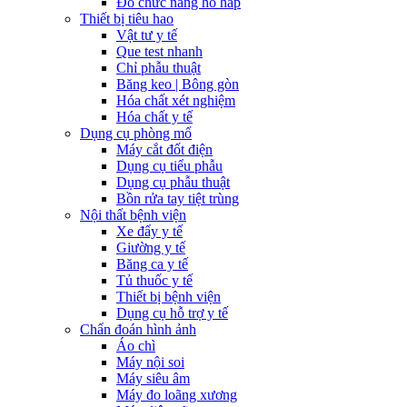
Đo chức năng hô hấp
Thiết bị tiêu hao
Vật tư y tế
Que test nhanh
Chỉ phẫu thuật
Băng keo | Bông gòn
Hóa chất xét nghiệm
Hóa chất y tế
Dụng cụ phòng mổ
Máy cắt đốt điện
Dụng cụ tiểu phẫu
Dụng cụ phẫu thuật
Bồn rửa tay tiệt trùng
Nội thất bệnh viện
Xe đẩy y tế
Giường y tế
Băng ca y tế
Tủ thuốc y tế
Thiết bị bệnh viện
Dụng cụ hỗ trợ y tế
Chẩn đoán hình ảnh
Áo chì
Máy nội soi
Máy siêu âm
Máy đo loãng xương