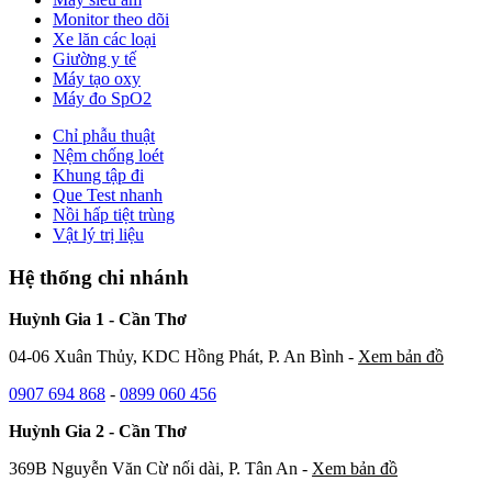
Monitor theo dõi
Xe lăn các loại
Giường y tế
Máy tạo oxy
Máy đo SpO2
Chỉ phẫu thuật
Nệm chống loét
Khung tập đi
Que Test nhanh
Nồi hấp tiệt trùng
Vật lý trị liệu
Hệ thống chi nhánh
Huỳnh Gia 1 - Cần Thơ
04-06 Xuân Thủy, KDC Hồng Phát, P. An Bình -
Xem bản đồ
0907 694 868
-
0899 060 456
Huỳnh Gia 2 - Cần Thơ
369B Nguyễn Văn Cừ nối dài, P. Tân An -
Xem bản đồ