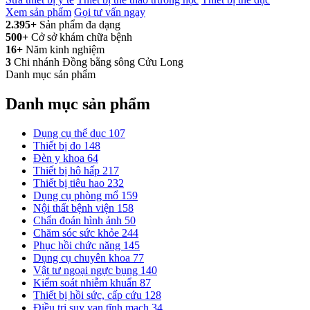
Xem sản phẩm
Gọi tư vấn ngay
2.395+
Sản phẩm đa dạng
500+
Cở sở khám chữa bệnh
16+
Năm kinh nghiệm
3
Chi nhánh Đồng bằng sông Cửu Long
Danh mục sản phẩm
Danh mục sản phẩm
Dụng cụ thể dục
107
Thiết bị đo
148
Đèn y khoa
64
Thiết bị hô hấp
217
Thiết bị tiêu hao
232
Dụng cụ phòng mổ
159
Nội thất bệnh viện
158
Chẩn đoán hình ảnh
50
Chăm sóc sức khỏe
244
Phục hồi chức năng
145
Dụng cụ chuyên khoa
77
Vật tư ngoại ngực bụng
140
Kiểm soát nhiễm khuẩn
87
Thiết bị hồi sức, cấp cứu
128
Điều trị suy van tĩnh mạch
34