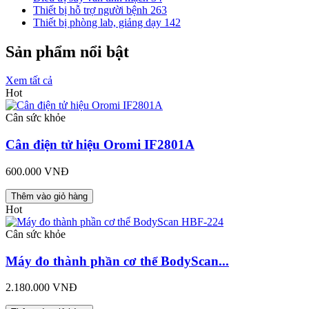
Thiết bị hỗ trợ người bệnh
263
Thiết bị phòng lab, giảng dạy
142
Sản phẩm nổi bật
Xem tất cả
Hot
Cân sức khỏe
Cân điện tử hiệu Oromi IF2801A
600.000 VNĐ
Thêm vào giỏ hàng
Hot
Cân sức khỏe
Máy đo thành phần cơ thể BodyScan...
2.180.000 VNĐ