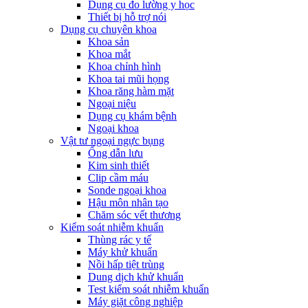
Dụng cụ đo lường y học
Thiết bị hỗ trợ nói
Dụng cụ chuyên khoa
Khoa sản
Khoa mắt
Khoa chỉnh hình
Khoa tai mũi họng
Khoa răng hàm mặt
Ngoại niệu
Dụng cụ khám bệnh
Ngoại khoa
Vật tư ngoại ngực bụng
Ống dẫn lưu
Kim sinh thiết
Clip cầm máu
Sonde ngoại khoa
Hậu môn nhân tạo
Chăm sóc vết thương
Kiểm soát nhiễm khuẩn
Thùng rác y tế
Máy khử khuẩn
Nồi hấp tiệt trùng
Dung dịch khử khuẩn
Test kiểm soát nhiễm khuẩn
Máy giặt công nghiệp