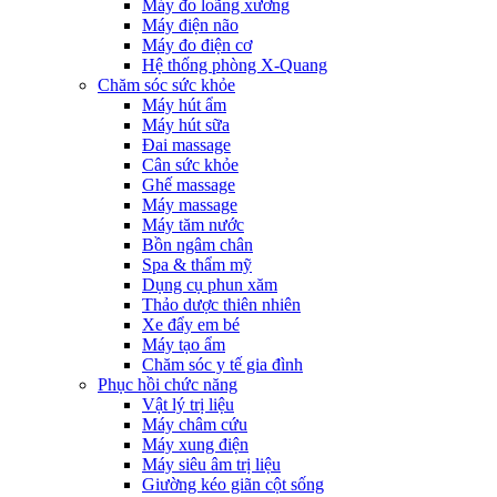
Máy đo loãng xương
Máy điện não
Máy đo điện cơ
Hệ thống phòng X-Quang
Chăm sóc sức khỏe
Máy hút ẩm
Máy hút sữa
Đai massage
Cân sức khỏe
Ghế massage
Máy massage
Máy tăm nước
Bồn ngâm chân
Spa & thẩm mỹ
Dụng cụ phun xăm
Thảo dược thiên nhiên
Xe đẩy em bé
Máy tạo ẩm
Chăm sóc y tế gia đình
Phục hồi chức năng
Vật lý trị liệu
Máy châm cứu
Máy xung điện
Máy siêu âm trị liệu
Giường kéo giãn cột sống