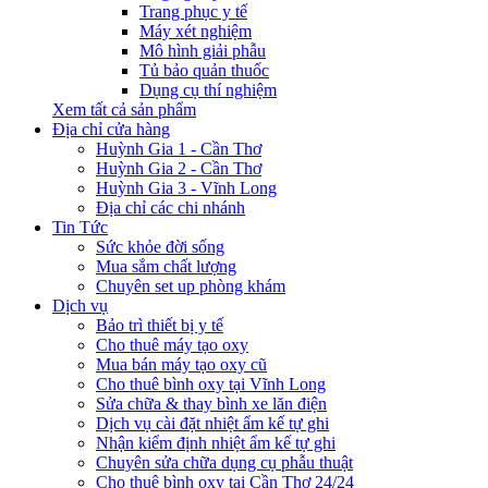
Trang phục y tế
Máy xét nghiệm
Mô hình giải phẫu
Tủ bảo quản thuốc
Dụng cụ thí nghiệm
Xem tất cả sản phẩm
Địa chỉ cửa hàng
Huỳnh Gia 1 - Cần Thơ
Huỳnh Gia 2 - Cần Thơ
Huỳnh Gia 3 - Vĩnh Long
Địa chỉ các chi nhánh
Tin Tức
Sức khỏe đời sống
Mua sắm chất lượng
Chuyên set up phòng khám
Dịch vụ
Bảo trì thiết bị y tế
Cho thuê máy tạo oxy
Mua bán máy tạo oxy cũ
Cho thuê bình oxy tại Vĩnh Long
Sửa chữa & thay bình xe lăn điện
Dịch vụ cài đặt nhiệt ẩm kế tự ghi
Nhận kiểm định nhiệt ẩm kế tự ghi
Chuyên sửa chữa dụng cụ phẫu thuật
Cho thuê bình oxy tại Cần Thơ 24/24