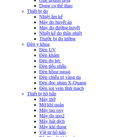
Ghế tạ-đòn tạ-tạ
Dụng cụ thể thao
Thiết bị đo
Nhiệt ẩm kế
Máy đo huyết áp
Máy đo đường huyết
Nhiệt kế đo thân nhiệt
Thước bị đo lường
Đèn y khoa
Đèn UV
Đèn khám
Đèn thị lực
Đèn tiểu phẫu
Đèn hồng ngoại
Đèn chiếu trị vàng da
Đèn đọc phim X-Quang
Đèn soi vein tĩnh mạch
Thiết bị hô hấp
Máy thở
Mở khí quản
Máy tạo oxy
Máy đo spo2
Máy hút dịch
Máy khí dung
Vật tư hô hấp