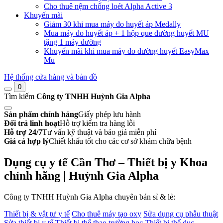
Cho thuê nệm chống loét Alpha Active 3
Khuyến mãi
Giảm 30 khi mua máy đo huyết áp Medally
Mua máy đo huyết áp + 1 hộp que đường huyết MU
tặng 1 máy đường
Khuyến mãi khi mua máy đo đường huyết EasyMax
Mu
Hệ thống cửa hàng và bản đồ
0
Tìm kiếm
Công ty TNHH Huỳnh Gia Alpha
Sản phẩm chính hảng
Giấy phép lưu hành
Đổi trả linh hoạt
Hỗ trợ kiểm tra hàng lỗi
Hỗ trợ 24/7
Tư vấn kỹ thuật và báo giá miễn phí
Giá cả hợp lý
Chiết khấu tốt cho các cơ sở khám chữa bệnh
Dụng cụ y tế Cần Thơ – Thiết bị y Khoa
chính hãng | Huỳnh Gia Alpha
Công ty TNHH Huỳnh Gia Alpha chuyên bán sỉ & lẻ:
Thiết bị & vật tư y tế
Cho thuê máy tạo oxy
Sửa dụng cụ phẫu thuật
Sửa thiết bị y tế
Thiết bị thể thao trường học
Thiết bị thể dục