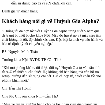
dẫn sử dụng, bảo trì và sửa chữa khi cần.
Đánh giá từ khách hàng
Khách hàng nói gì về Huỳnh Gia Alpha?
"Chúng tôi đã hợp tác với Huỳnh Gia Alpha trong suốt 5 năm qua
để trang bị thiết bị cho khoa Nội. Máy đo huyết áp và máy siêu âm
chất lượng rất tốt, độ chính xác cao. Đặc biệt là dịch vụ bảo hành và
bảo trì định kỳ rất chuyên nghiệp."
BS. Nguyễn Minh Tuấn
Trưởng khoa Nội, BVĐK TP. Cần Thơ
"Khi mở phòng khám, tôi được đội ngũ Huỳnh Gia tư vấn tận tình
từ A-Z về thiết bị cần thiết. Họ không chỉ bán hàng mà còn hỗ trợ
setup, hướng dẫn sử dụng chi tiết. Giá cả hợp lý, chiết khấu tốt cho
phòng khám mới."
Chị Trần Thị Hồng
Chủ PK Chuyên khoa Nhi - Cần Thơ
"Mua xe lăn và giường bệnh cho ba tôi, nhân viên giao hàng tận