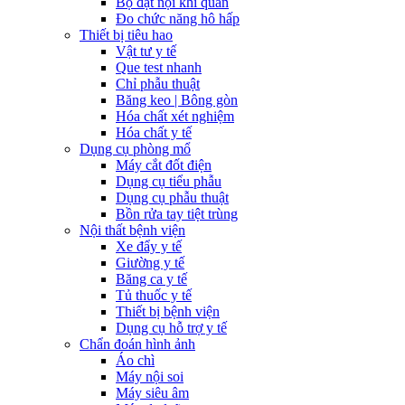
Bộ đặt nội khí quản
Đo chức năng hô hấp
Thiết bị tiêu hao
Vật tư y tế
Que test nhanh
Chỉ phẫu thuật
Băng keo | Bông gòn
Hóa chất xét nghiệm
Hóa chất y tế
Dụng cụ phòng mổ
Máy cắt đốt điện
Dụng cụ tiểu phẫu
Dụng cụ phẫu thuật
Bồn rửa tay tiệt trùng
Nội thất bệnh viện
Xe đẩy y tế
Giường y tế
Băng ca y tế
Tủ thuốc y tế
Thiết bị bệnh viện
Dụng cụ hỗ trợ y tế
Chẩn đoán hình ảnh
Áo chì
Máy nội soi
Máy siêu âm