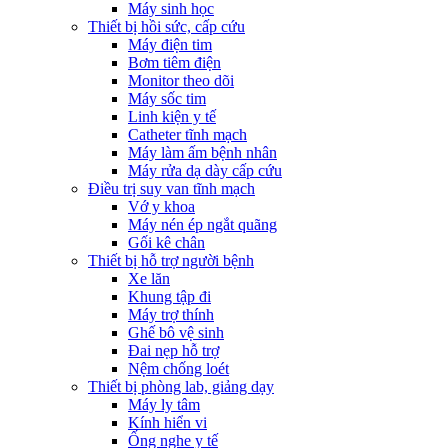
Máy sinh học
Thiết bị hồi sức, cấp cứu
Máy điện tim
Bơm tiêm điện
Monitor theo dõi
Máy sốc tim
Linh kiện y tế
Catheter tĩnh mạch
Máy làm ấm bệnh nhân
Máy rửa dạ dày cấp cứu
Điều trị suy van tĩnh mạch
Vớ y khoa
Máy nén ép ngắt quãng
Gối kê chân
Thiết bị hỗ trợ người bệnh
Xe lăn
Khung tập đi
Máy trợ thính
Ghế bô vệ sinh
Đai nẹp hỗ trợ
Nệm chống loét
Thiết bị phòng lab, giảng dạy
Máy ly tâm
Kính hiển vi
Ống nghe y tế