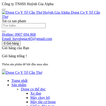
Công ty TNHH Huỳnh Gia Alpha
Huỳnh Gia Alpha
Dụng Cụ Y Tế Cần
Thơ
Tat ca san pham
Hotline:
0907 694 868
Email:
huynhgiact65@gmail.com
0
Giỏ hàng
Giỏ hàng của Bạn
Giỏ hàng trống !
Thêm sản phẩm để bắt đầu mua sắm.
Trang nhất
Sản phẩm
Dụng cụ thể dục
Xe đạp
Máy chạy bộ
Máy tập cơ bụng