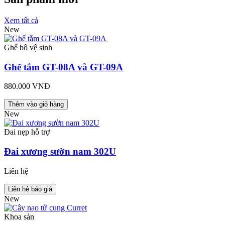
Xem tất cả
New
Ghế bô vệ sinh
Ghế tắm GT-08A và GT-09A
880.000 VNĐ
Thêm vào giỏ hàng
New
Đai nẹp hỗ trợ
Đai xương sườn nam 302U
Liên hệ
Liên hệ báo giá
New
Khoa sản